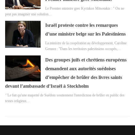
Le Premier ministre grec Kyriakos Mitsotakis : " On ne
peut pas imaginer une solution…
Israël proteste contre les remarques
d’une ministre belge sur les Palestiniens
La ministre de la coopération au développement, Caroline
Gennez : ''Dans les territoires palestiniens occupés,…
Des groupes juifs et chrétiens européens
demandent aux autorités suédoises
d’empêcher de brûler des livres saints
devant l’ambassade d’Israël à Stockholm
‘’Le fait qu'une majorité de Suédois soutiennent l'interdiction de brûler en public des
textes religieux…