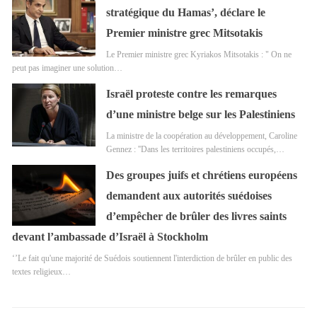
stratégique du Hamas’, déclare le
Premier ministre grec Mitsotakis
Le Premier ministre grec Kyriakos Mitsotakis : " On ne
peut pas imaginer une solution…
Israël proteste contre les remarques
d’une ministre belge sur les Palestiniens
La ministre de la coopération au développement, Caroline
Gennez : ''Dans les territoires palestiniens occupés,…
Des groupes juifs et chrétiens européens
demandent aux autorités suédoises
d’empêcher de brûler des livres saints
devant l’ambassade d’Israël à Stockholm
‘’Le fait qu'une majorité de Suédois soutiennent l'interdiction de brûler en public des
textes religieux…