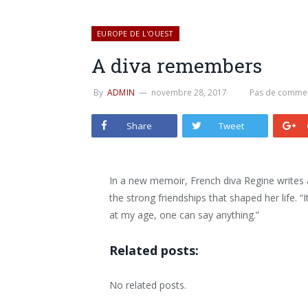
EUROPE DE L'OUEST
A diva remembers
By
ADMIN
novembre 28, 2017
Pas de commen
Share
Tweet
In a new memoir, French diva Regine writes 
the strong friendships that shaped her life. 
at my age, one can say anything.”
Related posts:
No related posts.