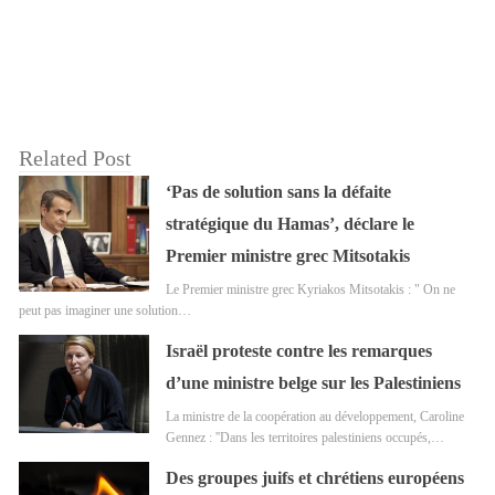
Related Post
‘Pas de solution sans la défaite
stratégique du Hamas’, déclare le
Premier ministre grec Mitsotakis
Le Premier ministre grec Kyriakos Mitsotakis : " On ne
peut pas imaginer une solution…
Israël proteste contre les remarques
d’une ministre belge sur les Palestiniens
La ministre de la coopération au développement, Caroline
Gennez : ''Dans les territoires palestiniens occupés,…
Des groupes juifs et chrétiens européens