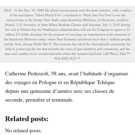
FILE - In this Dec. 18, 2009 file photo tourists pause near the main entrance, with a replica
of the inscription "Arbeit Macht Frei" ( translated to "Work Sets You Free") over the
entranceway to the former Nazi death camp Auschwitz Birkenau, in Oswiecim, southern
Poland. U.S. Secretary of State Hilary Rodham Clinton said Saturday, July 3, 2010 during
her visit to Poland that the Washington administration will ask the Congress to approve 15
million US dollar donation for the purpose of carrying out maintanence at the museum of
the Auschwitz-Birkenau camp, where Nazi Germany murdered more than 1 million people,
mostly Jews, during World War II. The museum has asked the international community for
help in preserving the site that includes the ruins of gas chambers and crematoria, and the
time and weather-worn wooden barracks where the inmates had lived. (AP Photo, File) **
POLAND OUT **
Catherine Pederzoli, 58 ans, avait l’habitude d’organiser
des voyages en Pologne et en République Tchèque
depuis une quinzaine d’années avec ses classes de
seconde, première et terminale.
Related posts:
No related posts.