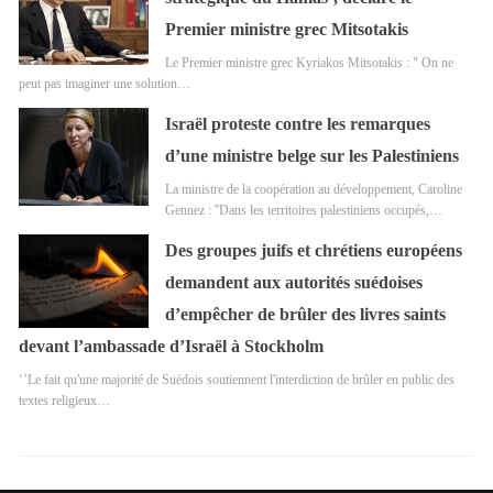
Premier ministre grec Mitsotakis
Le Premier ministre grec Kyriakos Mitsotakis : " On ne
peut pas imaginer une solution…
Israël proteste contre les remarques
d’une ministre belge sur les Palestiniens
La ministre de la coopération au développement, Caroline
Gennez : ''Dans les territoires palestiniens occupés,…
Des groupes juifs et chrétiens européens
demandent aux autorités suédoises
d’empêcher de brûler des livres saints
devant l’ambassade d’Israël à Stockholm
‘’Le fait qu'une majorité de Suédois soutiennent l'interdiction de brûler en public des
textes religieux…