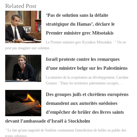
Related Post
‘Pas de solution sans la défaite
stratégique du Hamas’, déclare le
Premier ministre grec Mitsotakis
Le Premier ministre grec Kyriakos Mitsotakis : " On ne
peut pas imaginer une solution…
Israël proteste contre les remarques
d’une ministre belge sur les Palestiniens
La ministre de la coopération au développement, Caroline
Gennez : ''Dans les territoires palestiniens occupés,…
Des groupes juifs et chrétiens européens
demandent aux autorités suédoises
d’empêcher de brûler des livres saints
devant l’ambassade d’Israël à Stockholm
‘’Le fait qu'une majorité de Suédois soutiennent l'interdiction de brûler en public des
textes religieux…