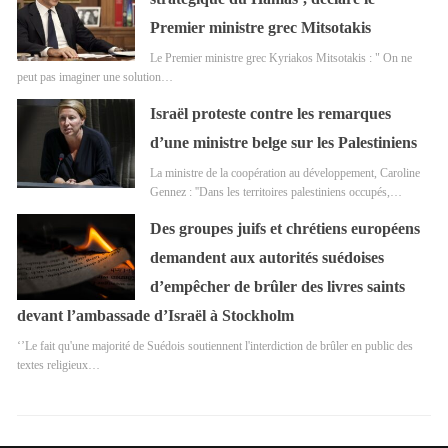
Premier ministre grec Mitsotakis
Le Premier ministre grec Kyriakos Mitsotakis : " On ne
peut pas imaginer une solution…
Israël proteste contre les remarques
d’une ministre belge sur les Palestiniens
La ministre de la coopération au développement, Caroline
Gennez : ''Dans les territoires palestiniens occupés,…
Des groupes juifs et chrétiens européens
demandent aux autorités suédoises
d’empêcher de brûler des livres saints
devant l’ambassade d’Israël à Stockholm
‘’Le fait qu'une majorité de Suédois soutiennent l'interdiction de brûler en public des
textes religieux…