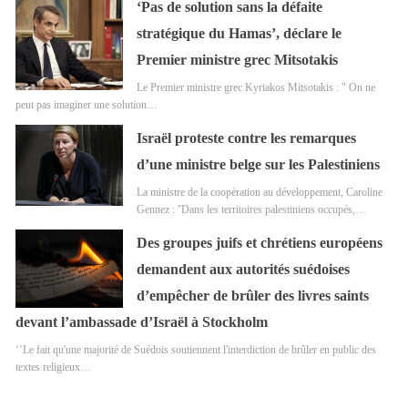
‘Pas de solution sans la défaite
stratégique du Hamas’, déclare le
Premier ministre grec Mitsotakis
Le Premier ministre grec Kyriakos Mitsotakis : " On ne
peut pas imaginer une solution…
Israël proteste contre les remarques
d’une ministre belge sur les Palestiniens
La ministre de la coopération au développement, Caroline
Gennez : ''Dans les territoires palestiniens occupés,…
Des groupes juifs et chrétiens européens
demandent aux autorités suédoises
d’empêcher de brûler des livres saints
devant l’ambassade d’Israël à Stockholm
‘’Le fait qu'une majorité de Suédois soutiennent l'interdiction de brûler en public des
textes religieux…