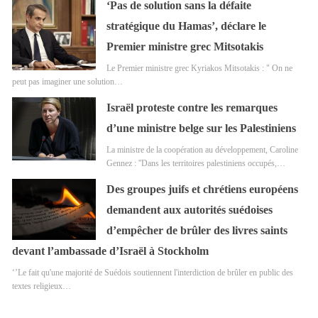
‘Pas de solution sans la défaite
stratégique du Hamas’, déclare le
Premier ministre grec Mitsotakis
Le Premier ministre grec Kyriakos Mitsotakis : " On ne
peut pas imaginer une solution…
Israël proteste contre les remarques
d’une ministre belge sur les Palestiniens
La ministre de la coopération au développement, Caroline
Gennez : ''Dans les territoires palestiniens occupés,…
Des groupes juifs et chrétiens européens
demandent aux autorités suédoises
d’empêcher de brûler des livres saints
devant l’ambassade d’Israël à Stockholm
‘’Le fait qu'une majorité de Suédois soutiennent l'interdiction de brûler en public des
textes religieux…