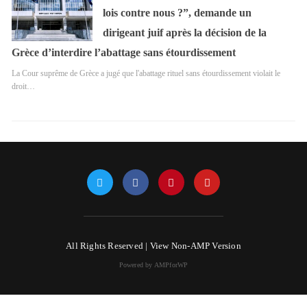
lois contre nous ?”, demande un
dirigeant juif après la décision de la
Grèce d’interdire l’abattage sans étourdissement
La Cour suprême de Grèce a jugé que l'abattage rituel sans étourdissement violait le
droit…
All Rights Reserved |
View Non-AMP Version
Powered by AMPforWP