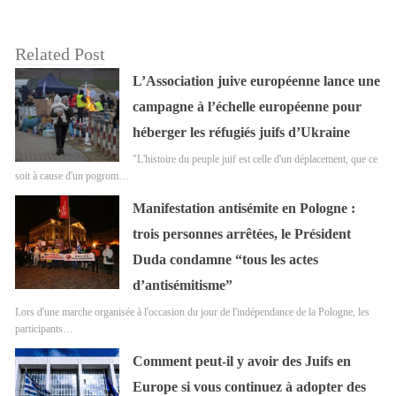
Related Post
L’Association juive européenne lance une
campagne à l’échelle européenne pour
héberger les réfugiés juifs d’Ukraine
"L'histoire du peuple juif est celle d'un déplacement, que ce
soit à cause d'un pogrom…
Manifestation antisémite en Pologne :
trois personnes arrêtées, le Président
Duda condamne “tous les actes
d’antisémitisme”
Lors d'une marche organisée à l'occasion du jour de l'indépendance de la Pologne, les
participants…
Comment peut-il y avoir des Juifs en
Europe si vous continuez à adopter des