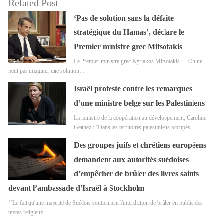
Related Post
‘Pas de solution sans la défaite
stratégique du Hamas’, déclare le
Premier ministre grec Mitsotakis
Le Premier ministre grec Kyriakos Mitsotakis : " On ne
peut pas imaginer une solution…
Israël proteste contre les remarques
d’une ministre belge sur les Palestiniens
La ministre de la coopération au développement, Caroline
Gennez : ''Dans les territoires palestiniens occupés,…
Des groupes juifs et chrétiens européens
demandent aux autorités suédoises
d’empêcher de brûler des livres saints
devant l’ambassade d’Israël à Stockholm
‘’Le fait qu'une majorité de Suédois soutiennent l'interdiction de brûler en public des
textes religieux…