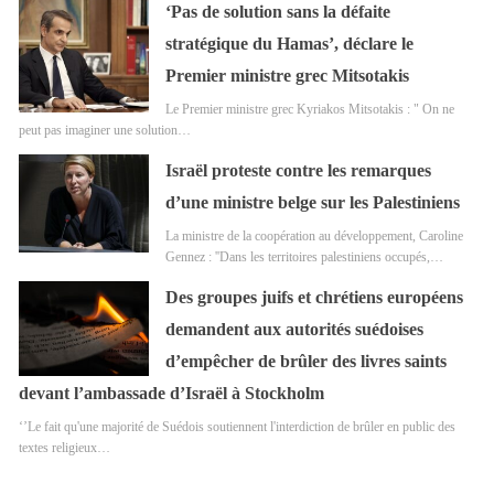
‘Pas de solution sans la défaite
stratégique du Hamas’, déclare le
Premier ministre grec Mitsotakis
Le Premier ministre grec Kyriakos Mitsotakis : " On ne
peut pas imaginer une solution…
Israël proteste contre les remarques
d’une ministre belge sur les Palestiniens
La ministre de la coopération au développement, Caroline
Gennez : ''Dans les territoires palestiniens occupés,…
Des groupes juifs et chrétiens européens
demandent aux autorités suédoises
d’empêcher de brûler des livres saints
devant l’ambassade d’Israël à Stockholm
‘’Le fait qu'une majorité de Suédois soutiennent l'interdiction de brûler en public des
textes religieux…