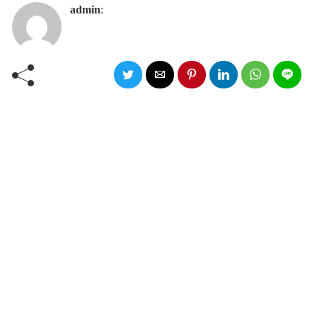
admin
: