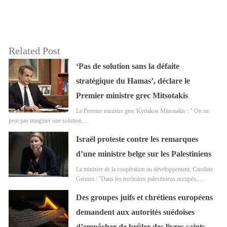
Related Post
‘Pas de solution sans la défaite
stratégique du Hamas’, déclare le
Premier ministre grec Mitsotakis
Le Premier ministre grec Kyriakos Mitsotakis : " On ne
peut pas imaginer une solution…
Israël proteste contre les remarques
d’une ministre belge sur les Palestiniens
La ministre de la coopération au développement, Caroline
Gennez : ''Dans les territoires palestiniens occupés,…
Des groupes juifs et chrétiens européens
demandent aux autorités suédoises
d’empêcher de brûler des livres saints