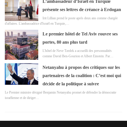
L’ambassadeur d’Israël en Turquie
présente ses lettres de créance à Erdogan
Irit Lillian prend le poste après deux ans comme chargée
d'affaires. L'ambassadrice d'Israël en Turquie,…
Le premier hôtel de Tel Aviv rouvre ses
portes, 80 ans plus tard
L'hôtel de Neve Tzedek a accueilli des personnalités
comme David Ben-Gourion et Albert Einstein. Par…
Netanyahu à propos des critiques sur les
partenaires de la coalition : C’est moi qui
décide de la politique à suivre
Le Premier ministre désigné Benjamin Netanyahu promet de défendre la démocratie
israélienne et de diriger…