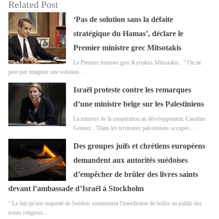
Related Post
‘Pas de solution sans la défaite
stratégique du Hamas’, déclare le
Premier ministre grec Mitsotakis
Le Premier ministre grec Kyriakos Mitsotakis : " On ne
peut pas imaginer une solution…
Israël proteste contre les remarques
d’une ministre belge sur les Palestiniens
La ministre de la coopération au développement, Caroline
Gennez : ''Dans les territoires palestiniens occupés,…
Des groupes juifs et chrétiens européens
demandent aux autorités suédoises
d’empêcher de brûler des livres saints
devant l’ambassade d’Israël à Stockholm
‘’Le fait qu'une majorité de Suédois soutiennent l'interdiction de brûler en public des
textes religieux…