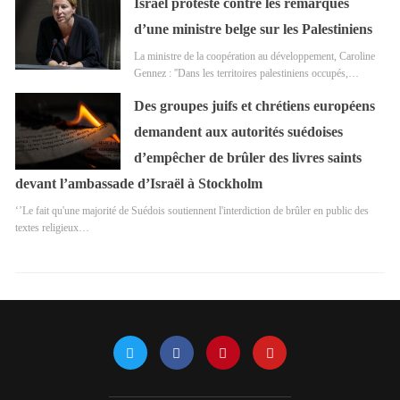
Israël proteste contre les remarques
d’une ministre belge sur les Palestiniens
La ministre de la coopération au développement, Caroline
Gennez : ''Dans les territoires palestiniens occupés,…
Des groupes juifs et chrétiens européens
demandent aux autorités suédoises
d’empêcher de brûler des livres saints
devant l’ambassade d’Israël à Stockholm
‘’Le fait qu'une majorité de Suédois soutiennent l'interdiction de brûler en public des
textes religieux…