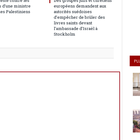
teste contre les
Des groupes juifs et chrétiens
 d’une ministre
européens demandent aux
les Palestiniens
autorités suédoises
d’empêcher de brûler des
livres saints devant
l’ambassade d’Israël à
Stockholm
PL