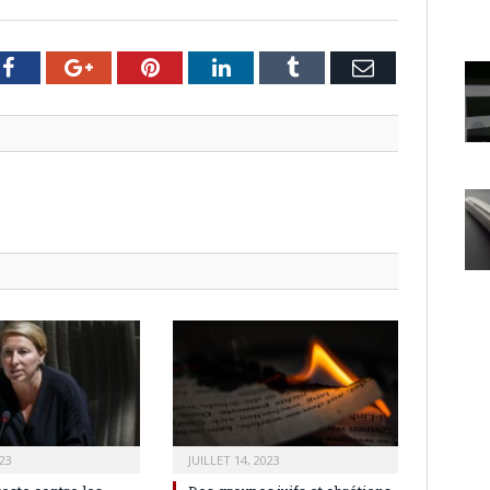
er
Facebook
Google+
Pinterest
LinkedIn
Tumblr
Email
23
JUILLET 14, 2023