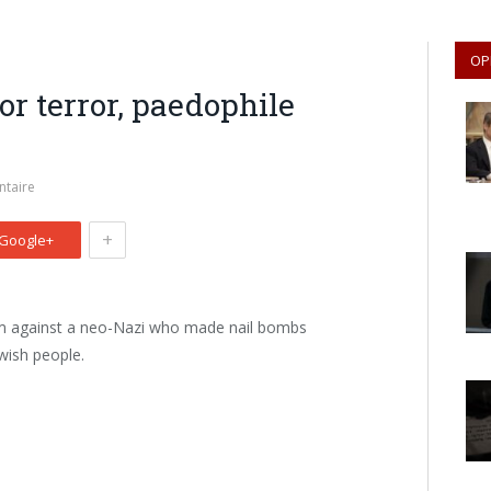
OP
for terror, paedophile
taire
+
Google+
term against a neo-Nazi who made nail bombs
wish people.