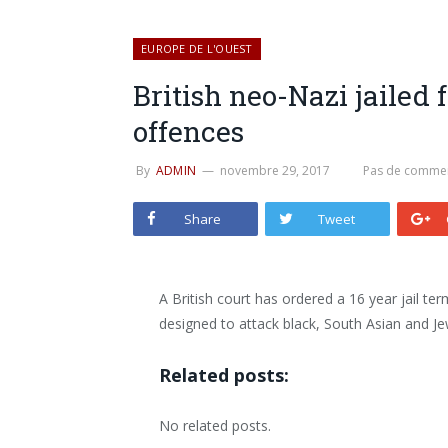
EUROPE DE L'OUEST
British neo-Nazi jailed 
offences
By
ADMIN
novembre 29, 2017
Pas de commen
Share
Tweet
A British court has ordered a 16 year jail 
designed to attack black, South Asian and Je
Related posts:
No related posts.