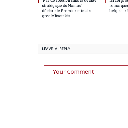
‘Pas de solution sans la défaite
Israël pro
stratégique du Hamas’,
remarques
déclare le Premier ministre
belge sur 
grec Mitsotakis
LEAVE A REPLY