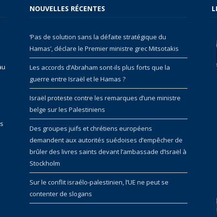
NOUVELLES RÉCENTES
L
‘Pas de solution sans la défaite stratégique du
Hamas’, déclare le Premier ministre grec Mitsotakis
au
Les accords d’Abraham sont-ils plus forts que la
guerre entre Israël et le Hamas ?
Israël proteste contre les remarques d’une ministre
belge sur les Palestiniens
rs
Des groupes juifs et chrétiens européens
demandent aux autorités suédoises d’empêcher de
brûler des livres saints devant l’ambassade d’Israël à
Stockholm
Sur le conflit israélo-palestinien, l’UE ne peut se
contenter de slogans