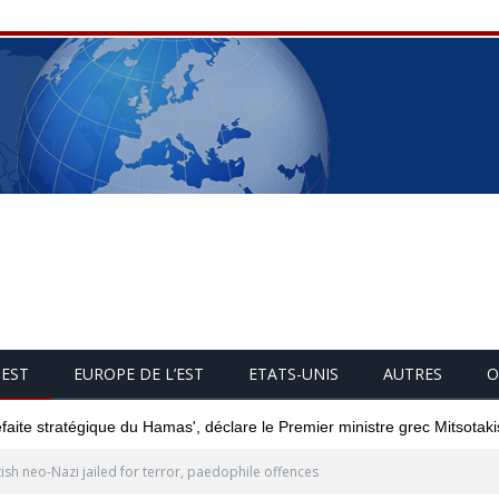
UEST
EUROPE DE L’EST
ETATS-UNIS
AUTRES
O
éfaite stratégique du Hamas', déclare le Premier ministre grec Mitsotaki
tish neo-Nazi jailed for terror, paedophile offences