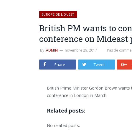
EUROPE DE L'OUEST
British PM wants to con
conference on Mideast 
By
ADMIN
novembre 29, 2017
Pas de commen
Share
Tweet
British Prime Minister Gordon Brown wants t
conference in London in March.
Related posts:
No related posts.