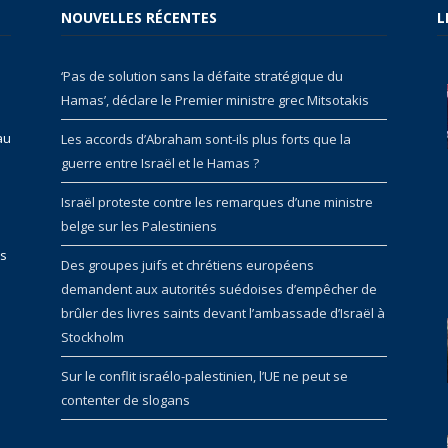
NOUVELLES RÉCENTES
L
‘Pas de solution sans la défaite stratégique du
Hamas’, déclare le Premier ministre grec Mitsotakis
au
Les accords d’Abraham sont-ils plus forts que la
guerre entre Israël et le Hamas ?
Israël proteste contre les remarques d’une ministre
belge sur les Palestiniens
rs
Des groupes juifs et chrétiens européens
demandent aux autorités suédoises d’empêcher de
brûler des livres saints devant l’ambassade d’Israël à
Stockholm
Sur le conflit israélo-palestinien, l’UE ne peut se
contenter de slogans