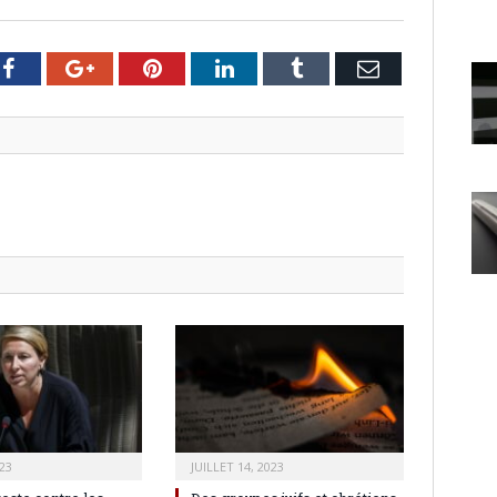
er
Facebook
Google+
Pinterest
LinkedIn
Tumblr
Email
23
JUILLET 14, 2023