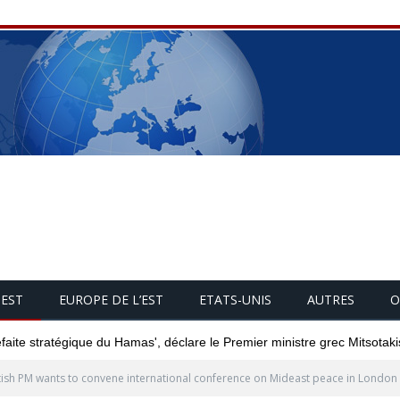
UEST
EUROPE DE L’EST
ETATS-UNIS
AUTRES
O
éfaite stratégique du Hamas', déclare le Premier ministre grec Mitsotaki
tish PM wants to convene international conference on Mideast peace in London