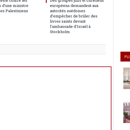
teste contre les
Des groupes juifs et chrétiens
 d’une ministre
européens demandent aux
les Palestiniens
autorités suédoises
d’empêcher de brûler des
livres saints devant
l’ambassade d’Israël à
Stockholm
PL