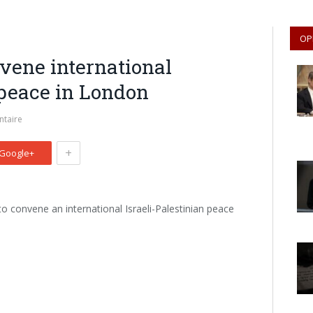
OP
vene international
peace in London
taire
+
Google+
o convene an international Israeli-Palestinian peace