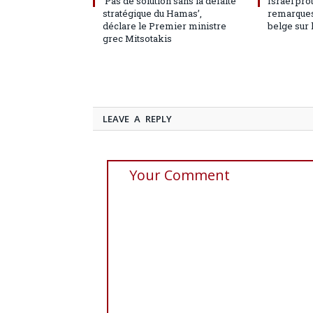
‘Pas de solution sans la défaite
Israël pro
stratégique du Hamas’,
remarques
déclare le Premier ministre
belge sur 
grec Mitsotakis
LEAVE A REPLY