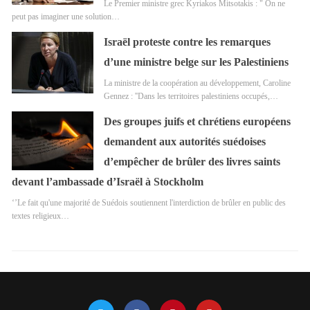
Le Premier ministre grec Kyriakos Mitsotakis : " On ne
peut pas imaginer une solution…
Israël proteste contre les remarques
d’une ministre belge sur les Palestiniens
La ministre de la coopération au développement, Caroline
Gennez : ''Dans les territoires palestiniens occupés,…
Des groupes juifs et chrétiens européens
demandent aux autorités suédoises
d’empêcher de brûler des livres saints
devant l’ambassade d’Israël à Stockholm
‘’Le fait qu'une majorité de Suédois soutiennent l'interdiction de brûler en public des
textes religieux…