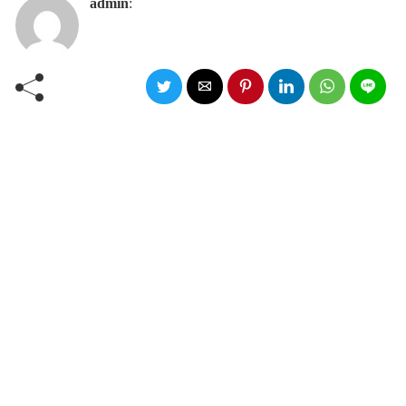
admin
: