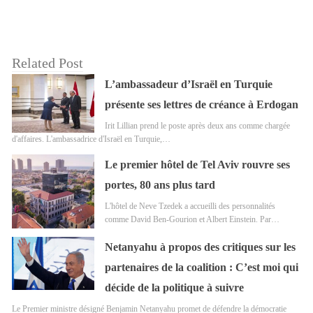
Related Post
L’ambassadeur d’Israël en Turquie
présente ses lettres de créance à Erdogan
Irit Lillian prend le poste après deux ans comme chargée
d'affaires. L'ambassadrice d'Israël en Turquie,…
Le premier hôtel de Tel Aviv rouvre ses
portes, 80 ans plus tard
L'hôtel de Neve Tzedek a accueilli des personnalités
comme David Ben-Gourion et Albert Einstein. Par…
Netanyahu à propos des critiques sur les
partenaires de la coalition : C’est moi qui
décide de la politique à suivre
Le Premier ministre désigné Benjamin Netanyahu promet de défendre la démocratie