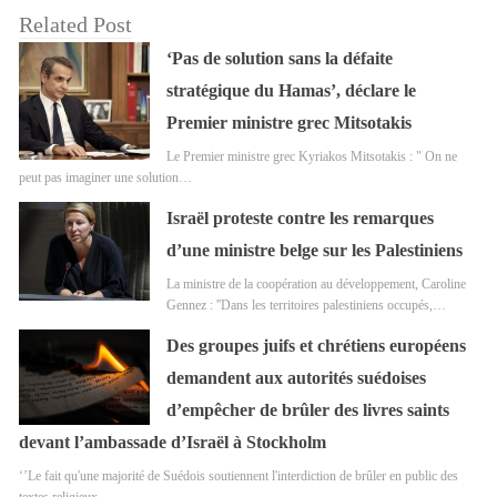
Related Post
‘Pas de solution sans la défaite
stratégique du Hamas’, déclare le
Premier ministre grec Mitsotakis
Le Premier ministre grec Kyriakos Mitsotakis : " On ne
peut pas imaginer une solution…
Israël proteste contre les remarques
d’une ministre belge sur les Palestiniens
La ministre de la coopération au développement, Caroline
Gennez : ''Dans les territoires palestiniens occupés,…
Des groupes juifs et chrétiens européens
demandent aux autorités suédoises
d’empêcher de brûler des livres saints
devant l’ambassade d’Israël à Stockholm
‘’Le fait qu'une majorité de Suédois soutiennent l'interdiction de brûler en public des