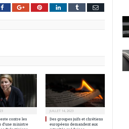
er
Facebook
Google+
Pinterest
LinkedIn
Tumblr
Email
23
JUILLET 14, 2023
teste contre les
Des groupes juifs et chrétiens
 d’une ministre
européens demandent aux