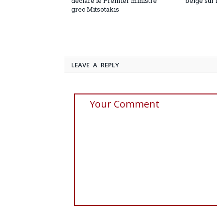
déclare le Premier ministre
belge sur 
grec Mitsotakis
LEAVE A REPLY