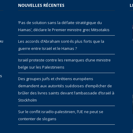
NOUVELLES RÉCENTES
L
‘Pas de solution sans la défaite stratégique du
Hamas’, déclare le Premier ministre grec Mitsotakis
au
Les accords d’Abraham sont-ils plus forts que la
guerre entre Israël et le Hamas ?
Israël proteste contre les remarques d’une ministre
belge sur les Palestiniens
rs
Des groupes juifs et chrétiens européens
demandent aux autorités suédoises d’empêcher de
brûler des livres saints devant l’ambassade d’Israël à
Stockholm
Sur le conflit israélo-palestinien, l’UE ne peut se
contenter de slogans