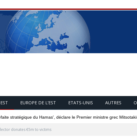
UEST
EUROPE DE L’EST
ETATS-UNIS
AUTRES
O
éfaite stratégique du Hamas', déclare le Premier ministre grec Mitsotaki
lector donates €5m to victims