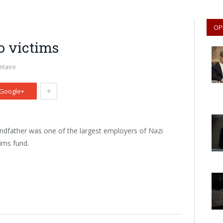
OP
o victims
taire
+
Google+
andfather was one of the largest employers of Nazi
tims fund.