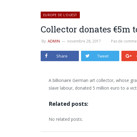
EUROPE DE L'OUEST
Collector donates €5m t
By
ADMIN
novembre 28, 2017
Pas de commen
Share
Tweet
A billionaire German art collector, whose gr
slave labour, donated 5 million euro to a vic
Related posts:
No related posts.