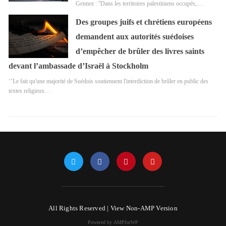
Gennez : ''Dans les territoires palestiniens occupés,…
Des groupes juifs et chrétiens européens
demandent aux autorités suédoises
d’empêcher de brûler des livres saints
devant l’ambassade d’Israël à Stockholm
‘’Le fait qu'une majorité de Suédois soutiennent l'interdiction de brûler en public des
textes religieux…
All Rights Reserved |
View Non-AMP Version
Powered by AMPforWP