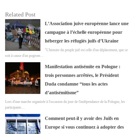
Related Post
L’Association juive européenne lance une
campagne à l’échelle européenne pour
héberger les réfugiés juifs d’Ukraine
"L'histoire du peuple juif est celle d'un déplacement, que ce
soit à cause d'un pogrom…
Manifestation antisémite en Pologne :
trois personnes arrêtées, le Président
Duda condamne “tous les actes
d’antisémitisme”
Lors d'une marche organisée à l'occasion du jour de l'indépendance de la Pologne, les
participants…
Comment peut-il y avoir des Juifs en
Europe si vous continuez à adopter des