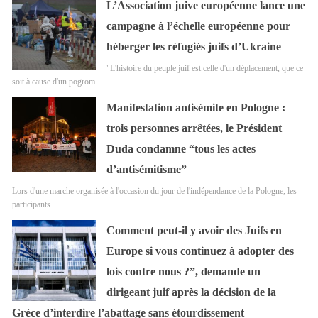
L’Association juive européenne lance une
campagne à l’échelle européenne pour
héberger les réfugiés juifs d’Ukraine
"L'histoire du peuple juif est celle d'un déplacement, que ce
soit à cause d'un pogrom…
Manifestation antisémite en Pologne :
trois personnes arrêtées, le Président
Duda condamne “tous les actes
d’antisémitisme”
Lors d'une marche organisée à l'occasion du jour de l'indépendance de la Pologne, les
participants…
Comment peut-il y avoir des Juifs en
Europe si vous continuez à adopter des
lois contre nous ?”, demande un
dirigeant juif après la décision de la
Grèce d’interdire l’abattage sans étourdissement