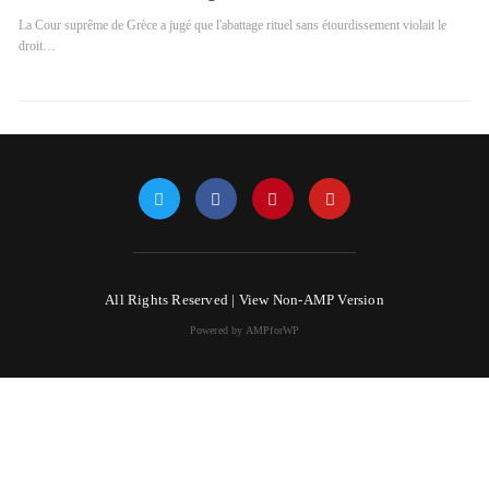
La Cour suprême de Grèce a jugé que l'abattage rituel sans étourdissement violait le
droit…
All Rights Reserved |
View Non-AMP Version
Powered by AMPforWP