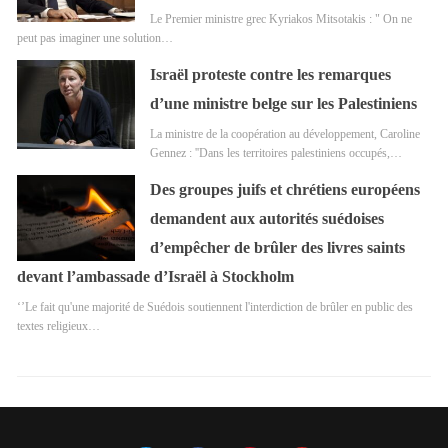
Le Premier ministre grec Kyriakos Mitsotakis : " On ne
peut pas imaginer une solution…
Israël proteste contre les remarques
d’une ministre belge sur les Palestiniens
La ministre de la coopération au développement, Caroline
Gennez : ''Dans les territoires palestiniens occupés,…
Des groupes juifs et chrétiens européens
demandent aux autorités suédoises
d’empêcher de brûler des livres saints
devant l’ambassade d’Israël à Stockholm
‘’Le fait qu'une majorité de Suédois soutiennent l'interdiction de brûler en public des
textes religieux…