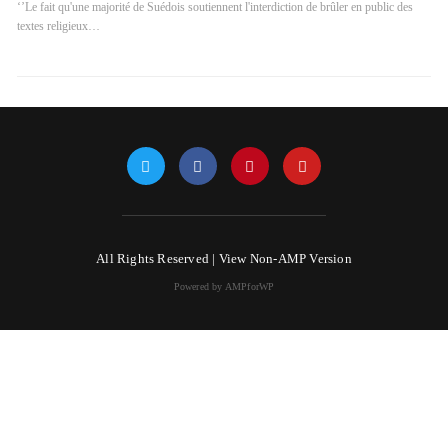
‘’Le fait qu'une majorité de Suédois soutiennent l'interdiction de brûler en public des
textes religieux…
All Rights Reserved |
View Non-AMP Version
Powered by AMPforWP