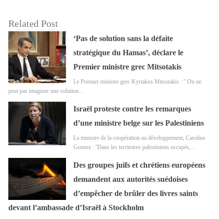
Related Post
‘Pas de solution sans la défaite
stratégique du Hamas’, déclare le
Premier ministre grec Mitsotakis
Le Premier ministre grec Kyriakos Mitsotakis : " On ne
peut pas imaginer une solution…
Israël proteste contre les remarques
d’une ministre belge sur les Palestiniens
La ministre de la coopération au développement, Caroline
Gennez : ''Dans les territoires palestiniens occupés,…
Des groupes juifs et chrétiens européens
demandent aux autorités suédoises
d’empêcher de brûler des livres saints
devant l’ambassade d’Israël à Stockholm