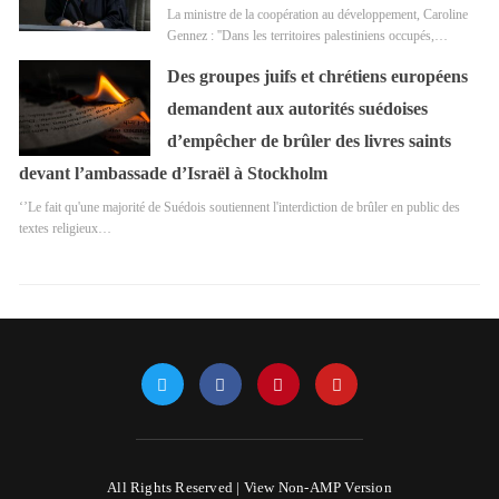
La ministre de la coopération au développement, Caroline
Gennez : ''Dans les territoires palestiniens occupés,…
Des groupes juifs et chrétiens européens
demandent aux autorités suédoises
d’empêcher de brûler des livres saints
devant l’ambassade d’Israël à Stockholm
‘’Le fait qu'une majorité de Suédois soutiennent l'interdiction de brûler en public des
textes religieux…
All Rights Reserved |
View Non-AMP Version