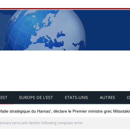
UEST
EUROPE DE L’EST
ETATS-UNIS
AUTRES
O
éfaite stratégique du Hamas', déclare le Premier ministre grec Mitsotaki
tionary turns anti-Semitic following computer error