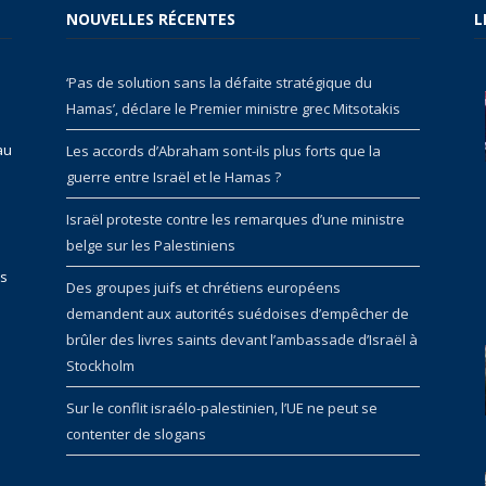
NOUVELLES RÉCENTES
L
‘Pas de solution sans la défaite stratégique du
Hamas’, déclare le Premier ministre grec Mitsotakis
au
Les accords d’Abraham sont-ils plus forts que la
guerre entre Israël et le Hamas ?
Israël proteste contre les remarques d’une ministre
belge sur les Palestiniens
rs
Des groupes juifs et chrétiens européens
demandent aux autorités suédoises d’empêcher de
brûler des livres saints devant l’ambassade d’Israël à
Stockholm
Sur le conflit israélo-palestinien, l’UE ne peut se
contenter de slogans