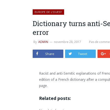
EUROPE DE L'OUEST
Dictionary turns anti-S
error
By
ADMIN
novembre 28, 2017
Pas de commen
Share
Tweet
Racist and anti-Semitic explanations of Fren
edition of a French dictionary after a comput
page.
Related posts: