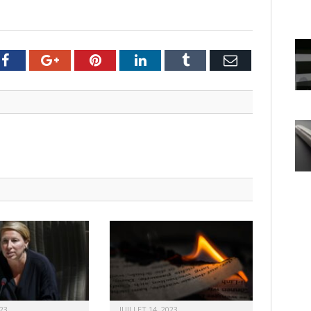
er
Facebook
Google+
Pinterest
LinkedIn
Tumblr
Email
23
JUILLET 14, 2023