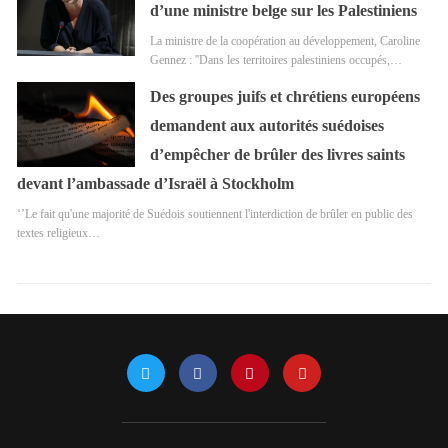
d’une ministre belge sur les Palestiniens
La ministre de la coopération au développement, Caroline
Gennez : ''Dans les territoires palestiniens occupés,…
Des groupes juifs et chrétiens européens
demandent aux autorités suédoises
d’empêcher de brûler des livres saints
devant l’ambassade d’Israël à Stockholm
‘’Le fait qu'une majorité de Suédois soutiennent l'interdiction de brûler en public des
textes religieux…