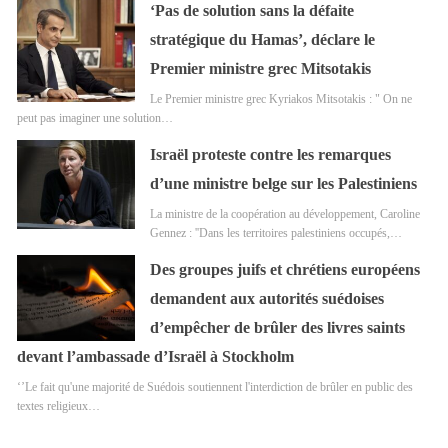
‘Pas de solution sans la défaite
stratégique du Hamas’, déclare le
Premier ministre grec Mitsotakis
Le Premier ministre grec Kyriakos Mitsotakis : " On ne
peut pas imaginer une solution…
Israël proteste contre les remarques
d’une ministre belge sur les Palestiniens
La ministre de la coopération au développement, Caroline
Gennez : ''Dans les territoires palestiniens occupés,…
Des groupes juifs et chrétiens européens
demandent aux autorités suédoises
d’empêcher de brûler des livres saints
devant l’ambassade d’Israël à Stockholm
‘’Le fait qu'une majorité de Suédois soutiennent l'interdiction de brûler en public des
textes religieux…