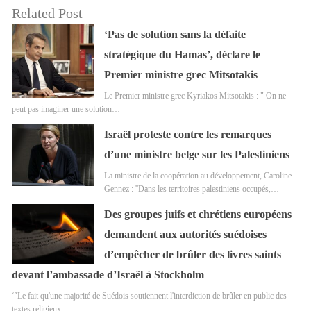
Related Post
‘Pas de solution sans la défaite
stratégique du Hamas’, déclare le
Premier ministre grec Mitsotakis
Le Premier ministre grec Kyriakos Mitsotakis : " On ne
peut pas imaginer une solution…
Israël proteste contre les remarques
d’une ministre belge sur les Palestiniens
La ministre de la coopération au développement, Caroline
Gennez : ''Dans les territoires palestiniens occupés,…
Des groupes juifs et chrétiens européens
demandent aux autorités suédoises
d’empêcher de brûler des livres saints
devant l’ambassade d’Israël à Stockholm
‘’Le fait qu'une majorité de Suédois soutiennent l'interdiction de brûler en public des
textes religieux…