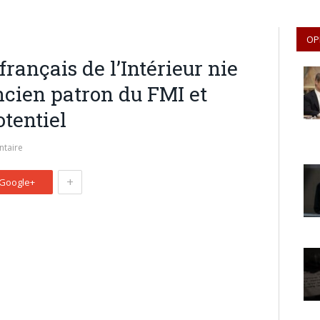
OP
français de l’Intérieur nie
ancien patron du FMI et
otentiel
taire
+
Google+