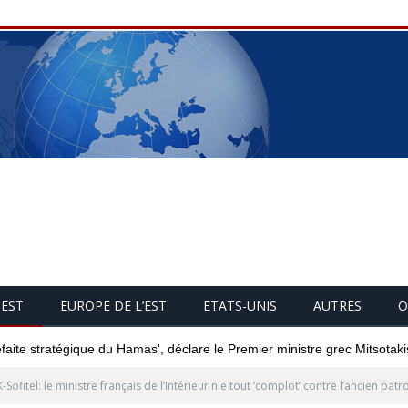
UEST
EUROPE DE L’EST
ETATS-UNIS
AUTRES
O
éfaite stratégique du Hamas', déclare le Premier ministre grec Mitsotaki
-Sofitel: le ministre français de l’Intérieur nie tout ‘complot’ contre l’ancien pat