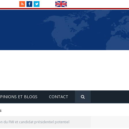
RSS
Facebook
Twitter
PINIONS ET BLOGS
CONTACT
s
ron du FMI et candidat présidentiel potentiel