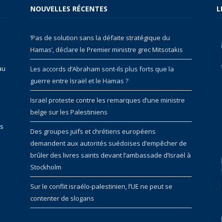
NOUVELLES RÉCENTES
L
‘Pas de solution sans la défaite stratégique du
Hamas’, déclare le Premier ministre grec Mitsotakis
au
Les accords d’Abraham sont-ils plus forts que la
guerre entre Israël et le Hamas ?
Israël proteste contre les remarques d’une ministre
belge sur les Palestiniens
rs
Des groupes juifs et chrétiens européens
demandent aux autorités suédoises d’empêcher de
brûler des livres saints devant l’ambassade d’Israël à
Stockholm
Sur le conflit israélo-palestinien, l’UE ne peut se
contenter de slogans