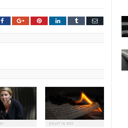
er
Facebook
Google+
Pinterest
LinkedIn
Tumblr
Email
23
JUILLET 14, 2023