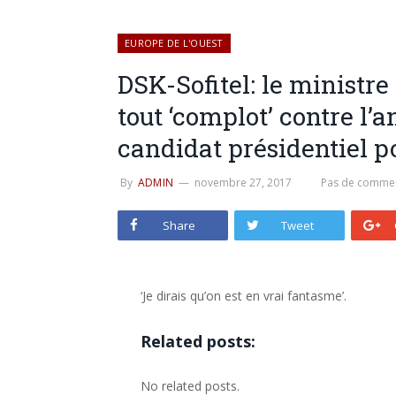
EUROPE DE L'OUEST
DSK-Sofitel: le ministre 
tout ‘complot’ contre l’
candidat présidentiel p
By
ADMIN
novembre 27, 2017
Pas de commen
Share
Tweet
‘Je dirais qu’on est en vrai fantasme’.
Related posts:
No related posts.