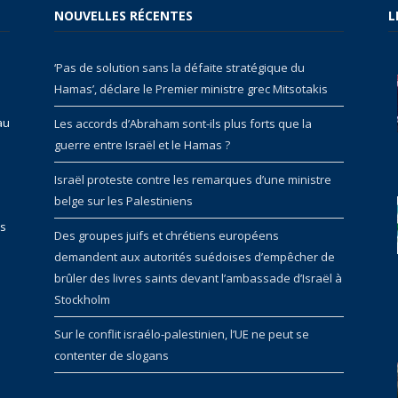
NOUVELLES RÉCENTES
L
‘Pas de solution sans la défaite stratégique du
Hamas’, déclare le Premier ministre grec Mitsotakis
au
Les accords d’Abraham sont-ils plus forts que la
guerre entre Israël et le Hamas ?
Israël proteste contre les remarques d’une ministre
belge sur les Palestiniens
rs
Des groupes juifs et chrétiens européens
demandent aux autorités suédoises d’empêcher de
brûler des livres saints devant l’ambassade d’Israël à
Stockholm
Sur le conflit israélo-palestinien, l’UE ne peut se
contenter de slogans