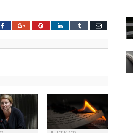
er
Facebook
Google+
Pinterest
LinkedIn
Tumblr
Email
23
JUILLET 14, 2023