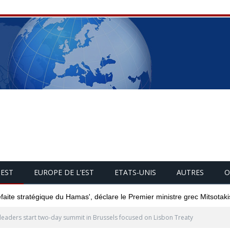
UEST
EUROPE DE L’EST
ETATS-UNIS
AUTRES
O
éfaite stratégique du Hamas', déclare le Premier ministre grec Mitsotaki
leaders start two-day summit in Brussels focused on Lisbon Treaty