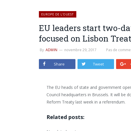
EUROPE DE L'OUEST
EU leaders start two-d
focused on Lisbon Trea
By
ADMIN
novembre 29, 2017
Pas de commen
Share
Tweet
The EU heads of state and government ope
Council headquarters in Brussels. It will be 
Reform Treaty last week in a referendum.
Related posts: