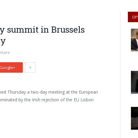
OP
ay summit in Brussels
ty
taire
+
Google+
ned Thursday a two-day meeting at the European
dominated by the Irish rejection of the EU Lisbon