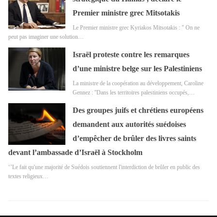
Premier ministre grec Mitsotakis
Le Premier ministre grec Kyriakos Mitsotakis : " On ne
peut pas imaginer une solution…
Israël proteste contre les remarques
d’une ministre belge sur les Palestiniens
La ministre de la coopération au développement, Caroline
Gennez : ''Dans les territoires palestiniens occupés,…
Des groupes juifs et chrétiens européens
demandent aux autorités suédoises
d’empêcher de brûler des livres saints
devant l’ambassade d’Israël à Stockholm
‘’Le fait qu'une majorité de Suédois soutiennent l'interdiction de brûler en public des
textes religieux…