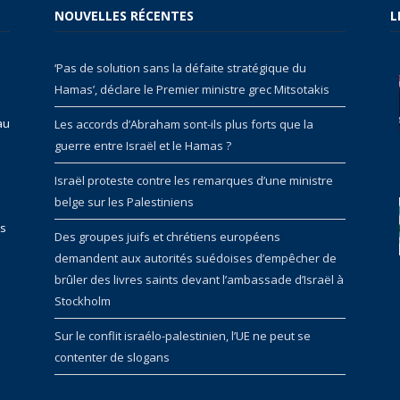
NOUVELLES RÉCENTES
L
‘Pas de solution sans la défaite stratégique du
Hamas’, déclare le Premier ministre grec Mitsotakis
au
Les accords d’Abraham sont-ils plus forts que la
guerre entre Israël et le Hamas ?
Israël proteste contre les remarques d’une ministre
belge sur les Palestiniens
rs
Des groupes juifs et chrétiens européens
demandent aux autorités suédoises d’empêcher de
brûler des livres saints devant l’ambassade d’Israël à
Stockholm
Sur le conflit israélo-palestinien, l’UE ne peut se
contenter de slogans