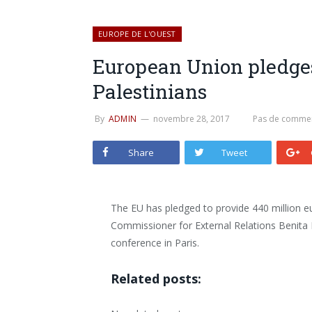
EUROPE DE L'OUEST
European Union pledges 
Palestinians
By
ADMIN
novembre 28, 2017
Pas de commen
Share
Tweet
The EU has pledged to provide 440 million eu
Commissioner for External Relations Benita 
conference in Paris.
Related posts: