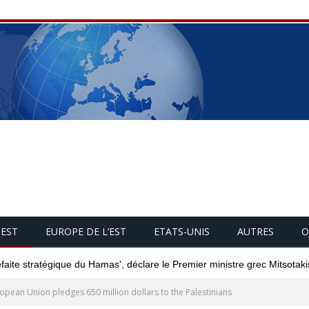
UEST
EUROPE DE L’EST
ETATS-UNIS
AUTRES
O
éfaite stratégique du Hamas', déclare le Premier ministre grec Mitsotaki
opean Union pledges 650 million dollars to the Palestinians