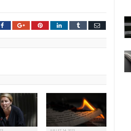
er
Facebook
Google+
Pinterest
LinkedIn
Tumblr
Email
23
JUILLET 14, 2023