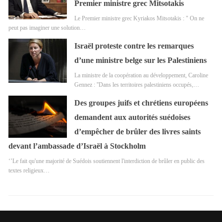
Premier ministre grec Mitsotakis
Le Premier ministre grec Kyriakos Mitsotakis : " On ne
peut pas imaginer une solution…
Israël proteste contre les remarques
d’une ministre belge sur les Palestiniens
La ministre de la coopération au développement, Caroline
Gennez : ''Dans les territoires palestiniens occupés,…
Des groupes juifs et chrétiens européens
demandent aux autorités suédoises
d’empêcher de brûler des livres saints
devant l’ambassade d’Israël à Stockholm
‘’Le fait qu'une majorité de Suédois soutiennent l'interdiction de brûler en public des
textes religieux…