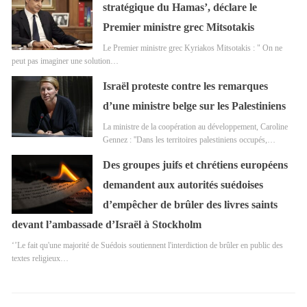
stratégique du Hamas’, déclare le
Premier ministre grec Mitsotakis
Le Premier ministre grec Kyriakos Mitsotakis : " On ne
peut pas imaginer une solution…
Israël proteste contre les remarques
d’une ministre belge sur les Palestiniens
La ministre de la coopération au développement, Caroline
Gennez : ''Dans les territoires palestiniens occupés,…
Des groupes juifs et chrétiens européens
demandent aux autorités suédoises
d’empêcher de brûler des livres saints
devant l’ambassade d’Israël à Stockholm
‘’Le fait qu'une majorité de Suédois soutiennent l'interdiction de brûler en public des
textes religieux…