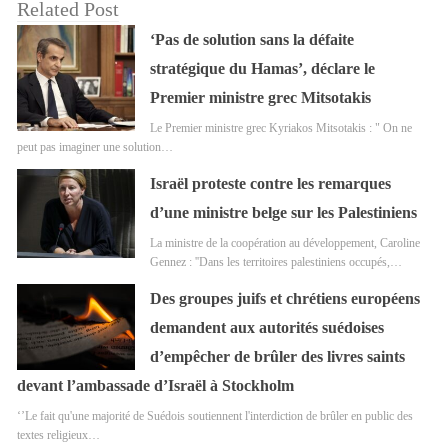
Related Post
‘Pas de solution sans la défaite
stratégique du Hamas’, déclare le
Premier ministre grec Mitsotakis
Le Premier ministre grec Kyriakos Mitsotakis : " On ne
peut pas imaginer une solution…
Israël proteste contre les remarques
d’une ministre belge sur les Palestiniens
La ministre de la coopération au développement, Caroline
Gennez : ''Dans les territoires palestiniens occupés,…
Des groupes juifs et chrétiens européens
demandent aux autorités suédoises
d’empêcher de brûler des livres saints
devant l’ambassade d’Israël à Stockholm
‘’Le fait qu'une majorité de Suédois soutiennent l'interdiction de brûler en public des
textes religieux…