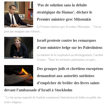
‘Pas de solution sans la défaite
stratégique du Hamas’, déclare le
Premier ministre grec Mitsotakis
Le Premier ministre grec Kyriakos Mitsotakis : " On ne
peut pas imaginer une solution…
Israël proteste contre les remarques
d’une ministre belge sur les Palestiniens
La ministre de la coopération au développement, Caroline
Gennez : ''Dans les territoires palestiniens occupés,…
Des groupes juifs et chrétiens européens
demandent aux autorités suédoises
d’empêcher de brûler des livres saints
devant l’ambassade d’Israël à Stockholm
‘’Le fait qu'une majorité de Suédois soutiennent l'interdiction de brûler en public des
textes religieux…