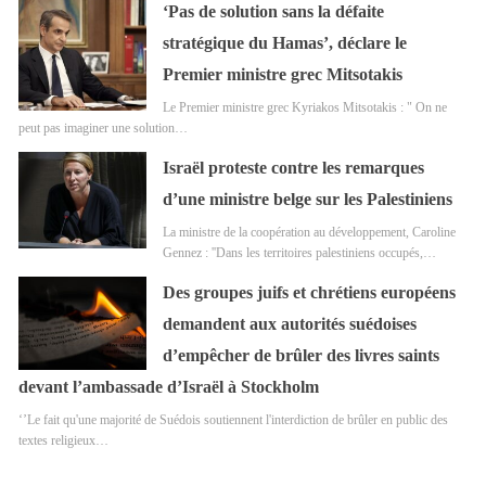
‘Pas de solution sans la défaite
stratégique du Hamas’, déclare le
Premier ministre grec Mitsotakis
Le Premier ministre grec Kyriakos Mitsotakis : " On ne
peut pas imaginer une solution…
Israël proteste contre les remarques
d’une ministre belge sur les Palestiniens
La ministre de la coopération au développement, Caroline
Gennez : ''Dans les territoires palestiniens occupés,…
Des groupes juifs et chrétiens européens
demandent aux autorités suédoises
d’empêcher de brûler des livres saints
devant l’ambassade d’Israël à Stockholm
‘’Le fait qu'une majorité de Suédois soutiennent l'interdiction de brûler en public des
textes religieux…