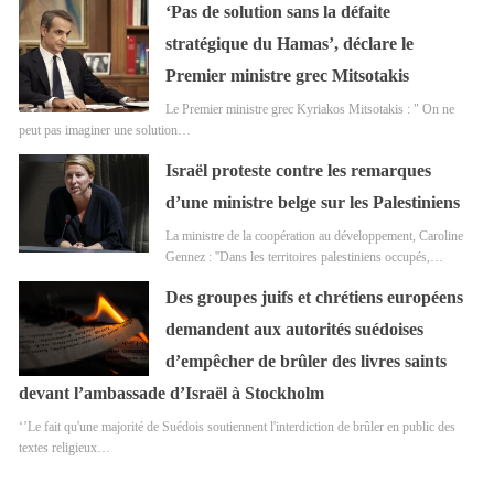
‘Pas de solution sans la défaite
stratégique du Hamas’, déclare le
Premier ministre grec Mitsotakis
Le Premier ministre grec Kyriakos Mitsotakis : " On ne
peut pas imaginer une solution…
Israël proteste contre les remarques
d’une ministre belge sur les Palestiniens
La ministre de la coopération au développement, Caroline
Gennez : ''Dans les territoires palestiniens occupés,…
Des groupes juifs et chrétiens européens
demandent aux autorités suédoises
d’empêcher de brûler des livres saints
devant l’ambassade d’Israël à Stockholm
‘’Le fait qu'une majorité de Suédois soutiennent l'interdiction de brûler en public des
textes religieux…