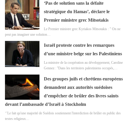
‘Pas de solution sans la défaite
stratégique du Hamas’, déclare le
Premier ministre grec Mitsotakis
Le Premier ministre grec Kyriakos Mitsotakis : " On ne
peut pas imaginer une solution…
Israël proteste contre les remarques
d’une ministre belge sur les Palestiniens
La ministre de la coopération au développement, Caroline
Gennez : ''Dans les territoires palestiniens occupés,…
Des groupes juifs et chrétiens européens
demandent aux autorités suédoises
d’empêcher de brûler des livres saints
devant l’ambassade d’Israël à Stockholm
‘’Le fait qu'une majorité de Suédois soutiennent l'interdiction de brûler en public des
textes religieux…