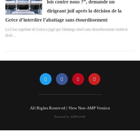
lois contre nous ?”, demande un
dirigeant juif après la décision de la
Grèce d’interdire l’abattage sans étourdissement
La Cour suprême de Grèce a jugé que l'abattage rituel sans étourdissement violait le
droit…
All Rights Reserved |
View Non-AMP Version
Powered by AMPforWP