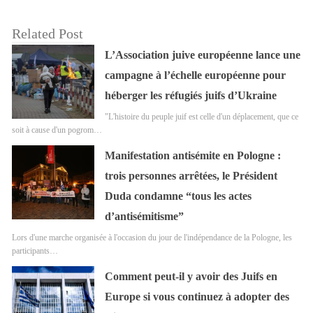
Related Post
L’Association juive européenne lance une
campagne à l’échelle européenne pour
héberger les réfugiés juifs d’Ukraine
"L'histoire du peuple juif est celle d'un déplacement, que ce
soit à cause d'un pogrom…
Manifestation antisémite en Pologne :
trois personnes arrêtées, le Président
Duda condamne “tous les actes
d’antisémitisme”
Lors d'une marche organisée à l'occasion du jour de l'indépendance de la Pologne, les
participants…
Comment peut-il y avoir des Juifs en
Europe si vous continuez à adopter des