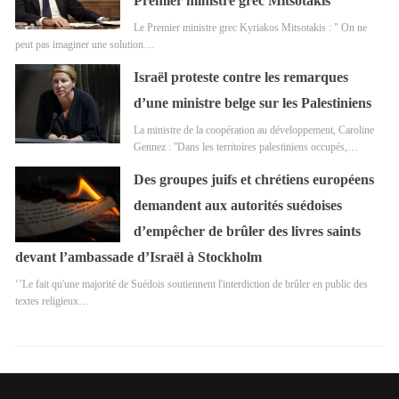
Premier ministre grec Mitsotakis
Le Premier ministre grec Kyriakos Mitsotakis : " On ne
peut pas imaginer une solution…
Israël proteste contre les remarques
d’une ministre belge sur les Palestiniens
La ministre de la coopération au développement, Caroline
Gennez : ''Dans les territoires palestiniens occupés,…
Des groupes juifs et chrétiens européens
demandent aux autorités suédoises
d’empêcher de brûler des livres saints
devant l’ambassade d’Israël à Stockholm
‘’Le fait qu'une majorité de Suédois soutiennent l'interdiction de brûler en public des
textes religieux…