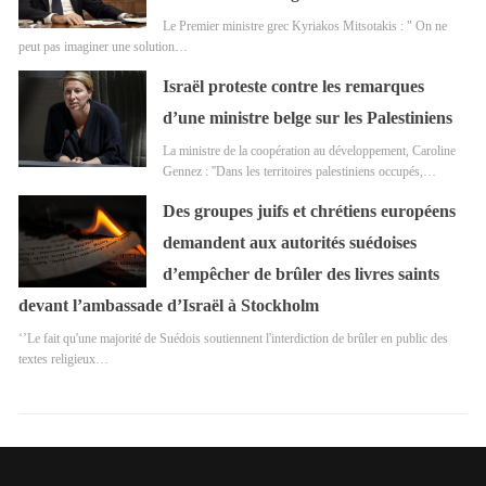
Le Premier ministre grec Kyriakos Mitsotakis : " On ne
peut pas imaginer une solution…
Israël proteste contre les remarques
d’une ministre belge sur les Palestiniens
La ministre de la coopération au développement, Caroline
Gennez : ''Dans les territoires palestiniens occupés,…
Des groupes juifs et chrétiens européens
demandent aux autorités suédoises
d’empêcher de brûler des livres saints
devant l’ambassade d’Israël à Stockholm
‘’Le fait qu'une majorité de Suédois soutiennent l'interdiction de brûler en public des
textes religieux…