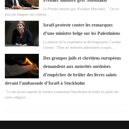
Premier ministre grec Mitsotakis
Le Premier ministre grec Kyriakos Mitsotakis : " On ne
peut pas imaginer une solution…
Israël proteste contre les remarques
d’une ministre belge sur les Palestiniens
La ministre de la coopération au développement, Caroline
Gennez : ''Dans les territoires palestiniens occupés,…
Des groupes juifs et chrétiens européens
demandent aux autorités suédoises
d’empêcher de brûler des livres saints
devant l’ambassade d’Israël à Stockholm
‘’Le fait qu'une majorité de Suédois soutiennent l'interdiction de brûler en public des
textes religieux…