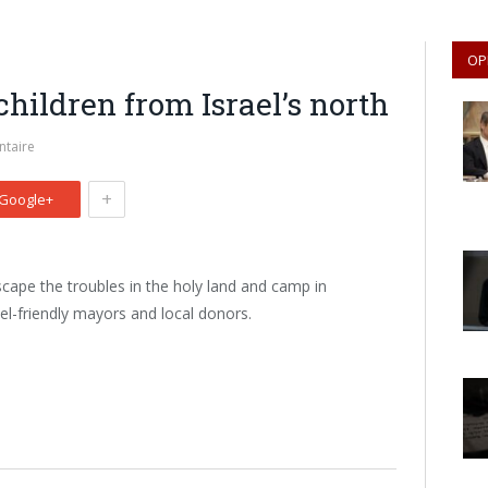
OP
hildren from Israel’s north
taire
+
Google+
scape the troubles in the holy land and camp in
ael-friendly mayors and local donors.