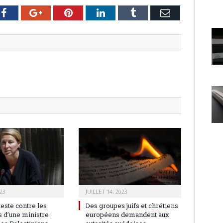
er
Facebook
Google+
Pinterest
LinkedIn
Tumblr
Email
23
JUILLET 14, 2023
teste contre les
Des groupes juifs et chrétiens
 d’une ministre
européens demandent aux