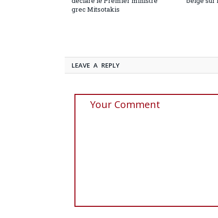
déclare le Premier ministre
belge sur 
grec Mitsotakis
LEAVE A REPLY