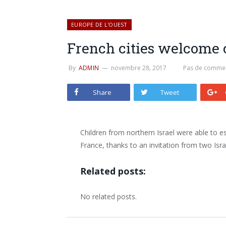
EUROPE DE L'OUEST
French cities welcome c
By
ADMIN
novembre 28, 2017
Pas de commen
Share
Tweet
Children from northern Israel were able to e
France, thanks to an invitation from two Isr
Related posts:
No related posts.