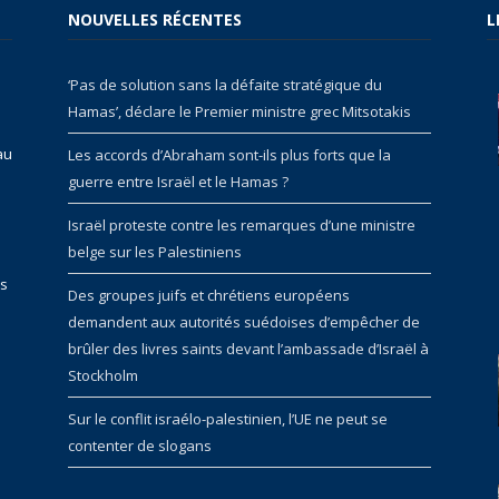
NOUVELLES RÉCENTES
L
‘Pas de solution sans la défaite stratégique du
Hamas’, déclare le Premier ministre grec Mitsotakis
au
Les accords d’Abraham sont-ils plus forts que la
guerre entre Israël et le Hamas ?
Israël proteste contre les remarques d’une ministre
belge sur les Palestiniens
rs
Des groupes juifs et chrétiens européens
demandent aux autorités suédoises d’empêcher de
brûler des livres saints devant l’ambassade d’Israël à
Stockholm
Sur le conflit israélo-palestinien, l’UE ne peut se
contenter de slogans