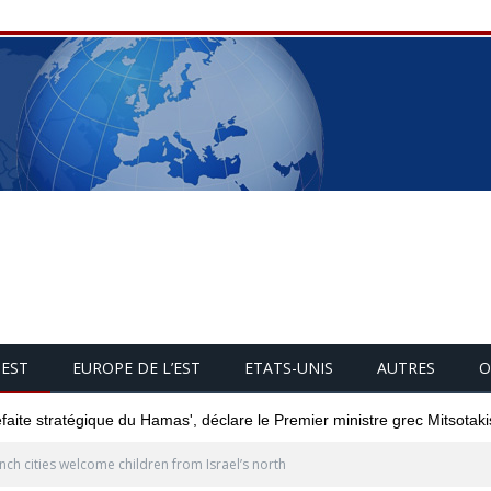
UEST
EUROPE DE L’EST
ETATS-UNIS
AUTRES
O
éfaite stratégique du Hamas', déclare le Premier ministre grec Mitsotaki
nch cities welcome children from Israel’s north