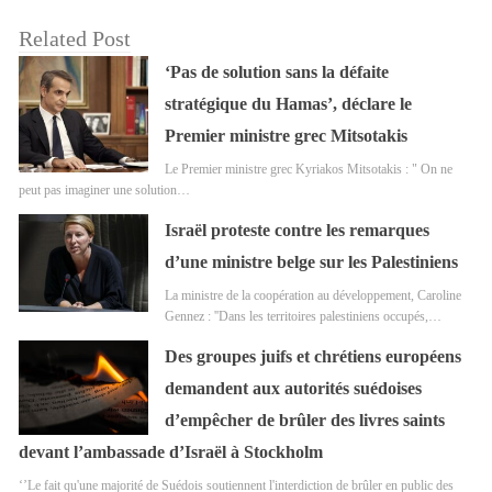
Related Post
‘Pas de solution sans la défaite
stratégique du Hamas’, déclare le
Premier ministre grec Mitsotakis
Le Premier ministre grec Kyriakos Mitsotakis : " On ne
peut pas imaginer une solution…
Israël proteste contre les remarques
d’une ministre belge sur les Palestiniens
La ministre de la coopération au développement, Caroline
Gennez : ''Dans les territoires palestiniens occupés,…
Des groupes juifs et chrétiens européens
demandent aux autorités suédoises
d’empêcher de brûler des livres saints
devant l’ambassade d’Israël à Stockholm
‘’Le fait qu'une majorité de Suédois soutiennent l'interdiction de brûler en public des