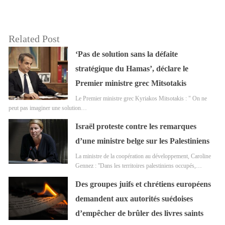
Related Post
‘Pas de solution sans la défaite
stratégique du Hamas’, déclare le
Premier ministre grec Mitsotakis
Le Premier ministre grec Kyriakos Mitsotakis : " On ne
peut pas imaginer une solution…
Israël proteste contre les remarques
d’une ministre belge sur les Palestiniens
La ministre de la coopération au développement, Caroline
Gennez : ''Dans les territoires palestiniens occupés,…
Des groupes juifs et chrétiens européens
demandent aux autorités suédoises
d’empêcher de brûler des livres saints